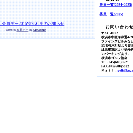
役員一覧(2024~2025)
委員一覧(2025)
会員デー2015特別利用のお知らせ
お問い合わ
Posted in
会員デー
by
SiteAdmin
〒231-0002
横浜市中区海岸通4-20
ファインズビルみなと
※JR桜木町駅より徒
線馬車道駅より徒歩
ンパーキングあり。
横浜市ゴルフ協会
TEL:045(680)5621
FAX:045(680)5622
Ｍａｉｌ：
golf@knga