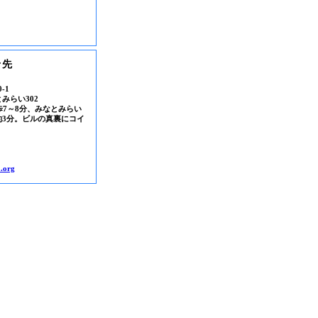
せ先
-1
みらい302
歩7～8分、みなとみらい
約3分。ビルの真裏にコイ
.org