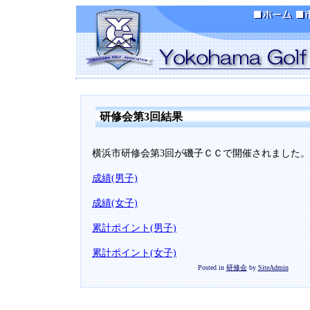
研修会第3回結果
横浜市研修会第3回が磯子ＣＣで開催されました。
成績(男子)
成績(女子)
累計ポイント(男子)
累計ポイント(女子)
Posted in
研修会
by
SiteAdmin