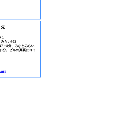
せ先
-1
みらい302
歩7～8分、みなとみらい
約3分。ビルの真裏にコイ
.org