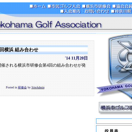
回横浜 組み合わせ
'14 11月20日
で開催される横浜市研修会第4回の組み合わせが発
Posted in
研修会
by
SiteAdmin
役員表