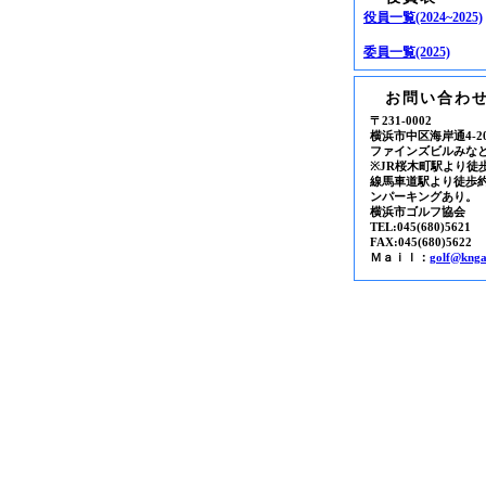
役員一覧(2024~2025)
委員一覧(2025)
お問い合わ
〒231-0002
横浜市中区海岸通4-20
ファインズビルみなと
※JR桜木町駅より徒
線馬車道駅より徒歩
ンパーキングあり。
横浜市ゴルフ協会
TEL:045(680)5621
FAX:045(680)5622
Ｍａｉｌ：
golf@knga