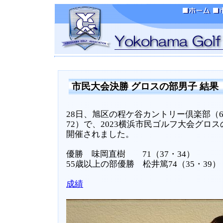
市民大会決勝 グロスの部男子 結果
28日、旭区の程ケ谷カントリー倶楽部（679
72）で、2023横浜市民ゴルフ大会グロ
開催されました。
優勝 味岡直樹 71（37・34）
55歳以上の部優勝 松井篤74（35・39）
成績